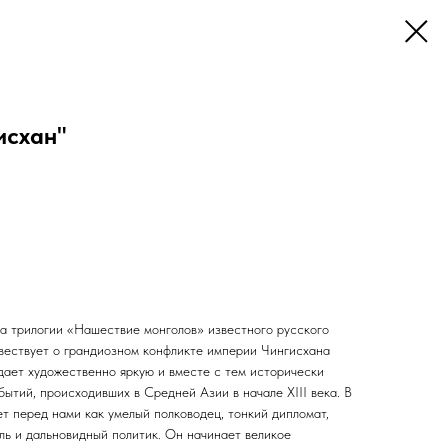
исхан"
а трилогии «Нашествие монголов» известного русского
овествует о грандиозном конфликте империи Чингисхана
дает художественно яркую и вместе с тем исторически
ытий, происходивших в Средней Азии в начале XIII века. В
т перед нами как умелый полководец, тонкий дипломат,
ль и дальновидный политик. Он начинает великое