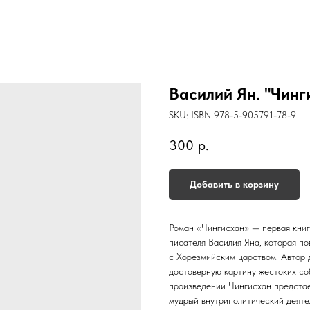
Василий Ян. "Чинг
SKU:
ISBN 978-5-905791-78-9
300
р.
Добавить в корзину
Роман «Чингисхан» — первая книг
писателя Василия Яна, которая п
с Хорезмийским царством. Автор 
достоверную картину жестоких соб
произведении Чингисхан предстае
мудрый внутриполитический деяте