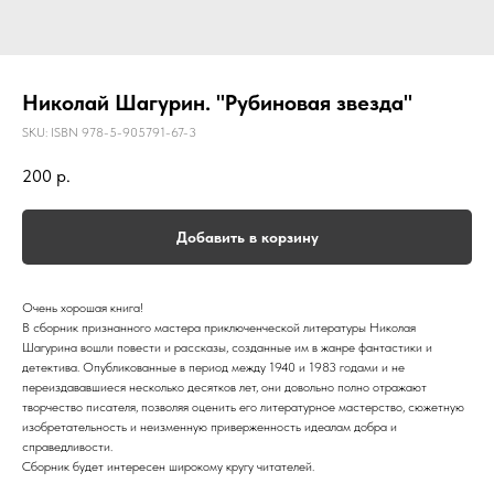
Николай Шагурин. "Рубиновая звезда"
SKU:
ISBN 978-5-905791-67-3
200
р.
Добавить в корзину
Очень хорошая книга!
В сборник признанного мастера приключенческой литературы Николая
Шагурина вошли повести и рассказы, созданные им в жанре фантастики и
детектива. Опубликованные в период между 1940 и 1983 годами и не
переиздававшиеся несколько десятков лет, они довольно полно отражают
творчество писателя, позволяя оценить его литературное мастерство, сюжетную
изобретательность и неизменную приверженность идеалам добра и
справедливости.
Сборник будет интересен широкому кругу читателей.