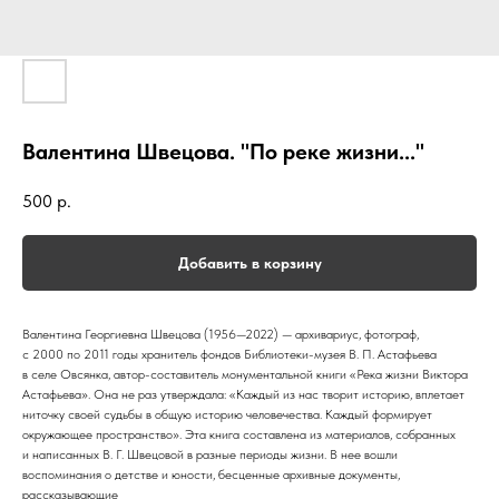
Валентина Швецова. "По реке жизни..."
500
р.
Добавить в корзину
Валентина Георгиевна Швецова (1956—2022) — архивариус, фотограф,
с 2000 по 2011 годы хранитель фондов Библиотеки-музея В. П. Астафьева
в селе Овсянка, автор-составитель монументальной книги «Река жизни Виктора
Астафьева». Она не раз утверждала: «Каждый из нас творит историю, вплетает
ниточку своей судьбы в общую историю человечества. Каждый формирует
окружающее пространство». Эта книга составлена из материалов, собранных
и написанных В. Г. Швецовой в разные периоды жизни. В нее вошли
воспоминания о детстве и юности, бесценные архивные документы,
рассказывающие