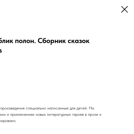
лик полон. Сборник сказок
в
произведения специально написанные для детей. На
зни и приключениях новых литературных героев в прозе и
рировано.