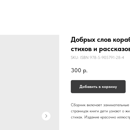
Добрых слов кораб
стихов и рассказо
SKU:
ISBN 978-5-905791-28-4
300
р.
Добавить в корзину
Сборник включает занимательные 
страницах книги дети узнают о жи
стихах. Издание красочно иллюст