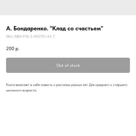
А. Бондаренко. "Клад со счастьем"
SKU:
ISBN 978-5-905791-43-7
200
р.
Out of stock
Книга включает в себя повесть и рассказы разных лет. Для среднего и старшего
школьного возраста.