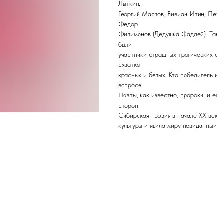
Лыткин,
Георгий Маслов, Вивиан Итин, Пет
Федор
Филимонов (Дедушка Фаддей). Так
были
участники страшных трагических 
схватка
красных и белых. Кто победитель 
вопросе.
Поэты, как известно, пророки, и
сторон.
Сибирская поэзия в начале XX ве
культуры и явила миру невиданны