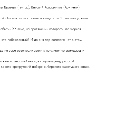
р Драверт (Гектор), Виталий Калашников (Кручинин),
ой сборник не мог появиться еще 20—30 лет назад: живы
событий XX века, на протяжении которого шла жаркая
и кто побежденный? И до сих пор согласия нет в этом
 еще на заре революции звали к примирению враждующих
ка внесла весомый вклад в сокровищницу русской
й доселе «рекрутский набор» сибирского «цветущего сада».