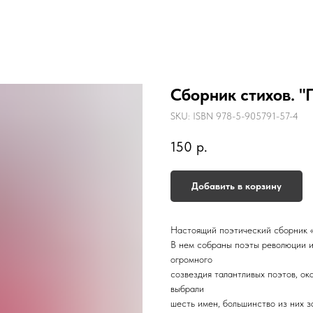
Сборник стихов. "
SKU:
ISBN 978-5-905791-57-4
150
р.
Добавить в корзину
Настоящий поэтический сборник «
В нем собраны поэты революции и
огромного
созвездия талантливых поэтов, ок
выбрали
шесть имен, большинство из них 