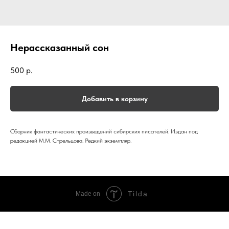
Нерассказанный сон
500
р.
Добавить в корзину
Сборник фантастических произведений сибирских писателей. Издан под
редакцией М.М. Стрельцова. Редкий экземпляр.
Tilda
Made on